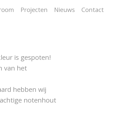
room
Projecten
Nieuws
Contact
leur is gespoten!
n van het
aard hebben wij
rachtige notenhout